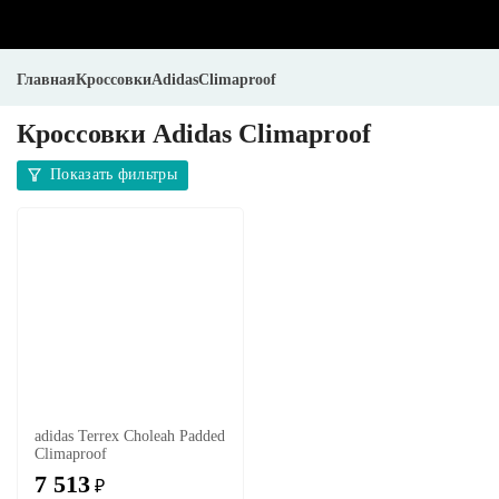
Главная
Кроссовки
Adidas
Climaproof
Кроссовки Adidas Climaproof
Показать фильтры
adidas Terrex Choleah Padded
Climaproof
7 513
₽