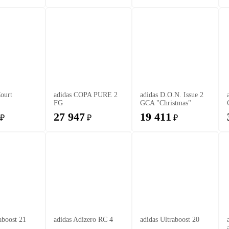
Court
adidas COPA PURE 2
adidas D.O.N. Issue 2
FG
GCA "Christmas"
27 947
19 411
₽
₽
₽
aboost 21
adidas Adizero RC 4
adidas Ultraboost 20