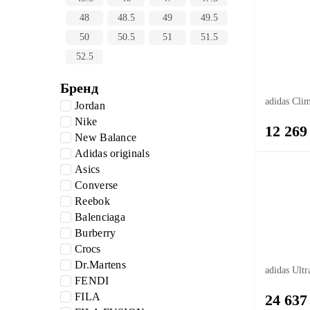
48
48.5
49
49.5
50
50.5
51
51.5
52.5
Бренд
adidas Cli
Jordan
Nike
12 269
New Balance
Adidas originals
Asics
Converse
Reebok
Balenciaga
Burberry
Crocs
Dr.Martens
adidas Ultr
FENDI
FILA
24 637