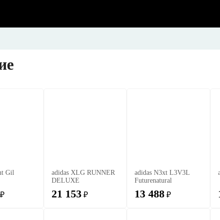
ие
t Gil
adidas XLG RUNNER
adidas N3xt L3V3L
DELUXE
Futurenatural
21 153
13 488
₽
₽
₽