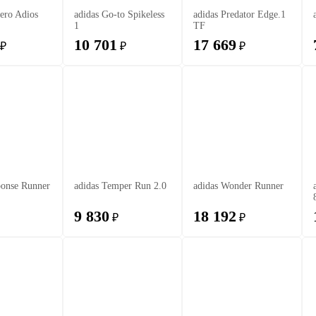
zero Adios
adidas Go-to Spikeless
adidas Predator Edge.1
1
TF
10 701
17 669
₽
₽
₽
ponse Runner
adidas Temper Run 2.0
adidas Wonder Runner
9 830
18 192
₽
₽