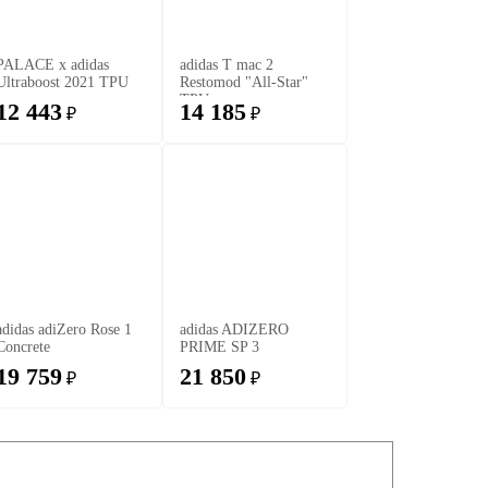
PALACE x adidas
adidas T mac 2
Ultraboost 2021 TPU
Restomod "All-Star"
TPU
12 443
14 185
₽
₽
adidas adiZero Rose 1
adidas ADIZERO
Concrete
PRIME SP 3
19 759
21 850
₽
₽