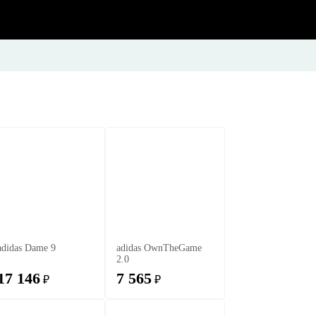
adidas Dame 9
adidas OwnTheGame
2.0
17 146
7 565
₽
₽