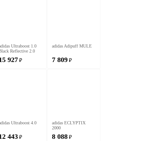
adidas Ultraboost 1.0
adidas Adipuff MULE
Black Reflective 2.0
15 927
7 809
₽
₽
adidas Ultraboost 4.0
adidas ECLYPTIX
2000
12 443
8 088
₽
₽