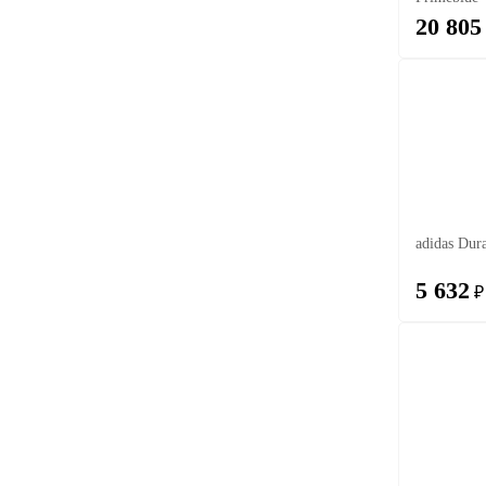
20 805
adidas Dur
5 632
₽