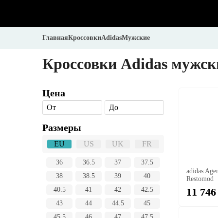
Главная
Кроссовки
Adidas
Мужские
Кроссовки Adidas мужск
Цена
От
До
Размеры
EU
US
UK
FR
36
36.5
37
37.5
adidas Agen
38
38.5
39
40
Restomod
11 746
40.5
41
42
42.5
43
44
44.5
45
45.5
46
47
47.5