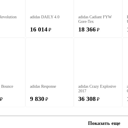
Revolution
adidas DAILY 4.0
adidas Cadiant FYW
Gore-Tex
16 014
18 366
₽
₽
e Bounce
adidas Response
adidas Crazy Explosive
2017
9 830
36 308
₽
₽
₽
Показать еще