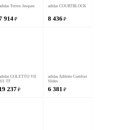
adidas Terrex Jawpaw
adidas COURTBLOCK
7 914
8 436
₽
₽
adidas GOLETTO VII
adidas Adilette Comfort
811 TF
Slides
19 237
6 381
₽
₽