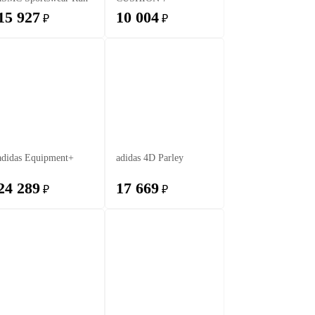
15 927
10 004
₽
₽
adidas Equipment+
adidas 4D Parley
24 289
17 669
₽
₽