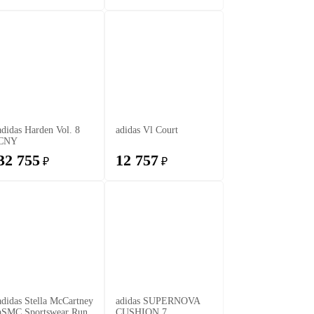
adidas Harden Vol. 8
adidas Vl Court
CNY
32 755
12 757
₽
₽
adidas Stella McCartney
adidas SUPERNOVA
aSMC Sportswear Run
CUSHION 7