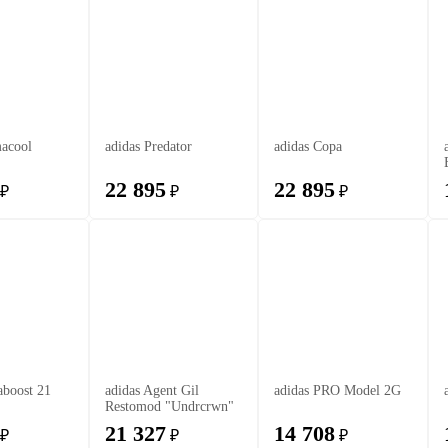
macool
adidas Predator
adidas Copa
22 895
22 895
₽
₽
₽
aboost 21
adidas Agent Gil
adidas PRO Model 2G
Restomod "Undrcrwn"
21 327
14 708
₽
₽
₽