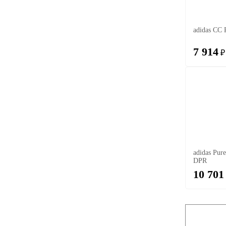
adidas CC 
7 914
₽
adidas Pur
DPR
10 701