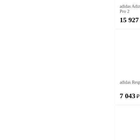
adidas Adi
Pro 2
15 927
adidas Res
7 043
₽