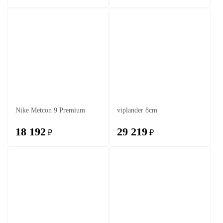
Nike Metcon 9 Premium
viplander 8cm
18 192
29 219
₽
₽