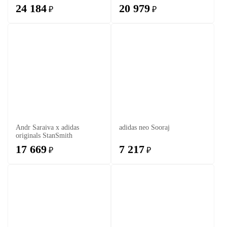
24 184
20 979
₽
₽
Andr Saraiva x adidas
adidas neo Sooraj
originals StanSmith
17 669
7 217
₽
₽