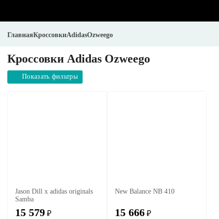
Главная
Кроссовки
Adidas
Ozweego
Кроссовки Adidas Ozweego
Показать фильтры
Jason Dill x adidas originals
New Balance NB 410
Samba
15 579
15 666
₽
₽