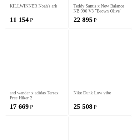
KILLWINNER Noah's ark
Teddy Santis x New Balance
NB 990 V3 "Brown Olive"
11 154
22 895
₽
₽
and wander x adidas Terrex
Nike Dunk Low vibe
Free Hiker 2
17 669
25 508
₽
₽