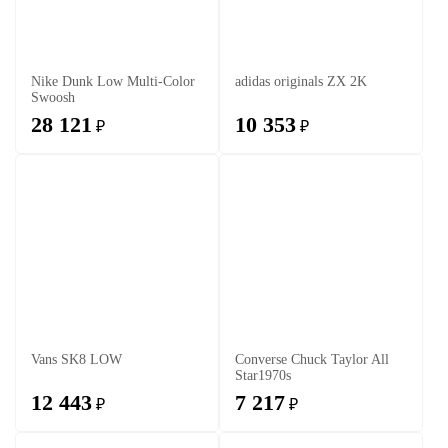
Nike Dunk Low Multi-Color
adidas originals ZX 2K
Swoosh
28 121
10 353
₽
₽
Vans SK8 LOW
Converse Chuck Taylor All
Star1970s
12 443
7 217
₽
₽