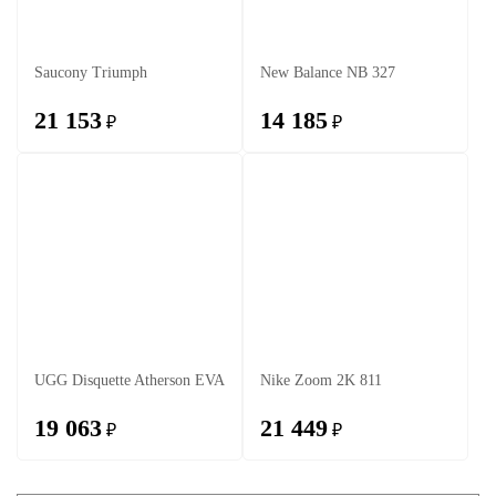
Saucony Triumph
New Balance NB 327
21 153
14 185
₽
₽
UGG Disquette Atherson EVA
Nike Zoom 2K 811
19 063
21 449
₽
₽