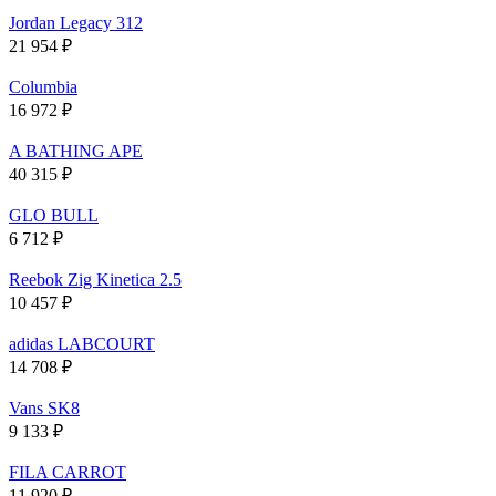
Jordan Legacy 312
21 954
₽
Columbia
16 972
₽
A BATHING APE
40 315
₽
GLO BULL
6 712
₽
Reebok Zig Kinetica 2.5
10 457
₽
adidas LABCOURT
14 708
₽
Vans SK8
9 133
₽
FILA CARROT
11 920
₽