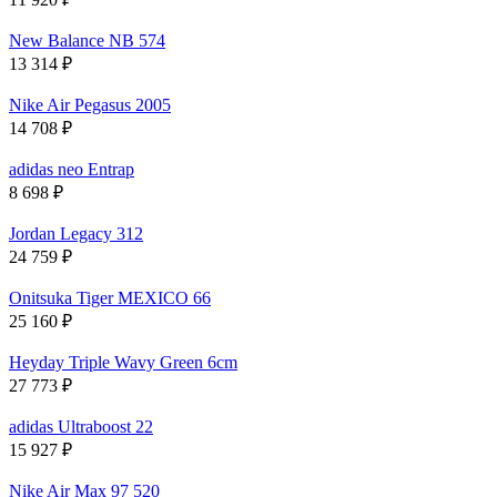
New Balance NB 574
13 314
₽
Nike Air Pegasus 2005
14 708
₽
adidas neo Entrap
8 698
₽
Jordan Legacy 312
24 759
₽
Onitsuka Tiger MEXICO 66
25 160
₽
Heyday Triple Wavy Green 6cm
27 773
₽
adidas Ultraboost 22
15 927
₽
Nike Air Max 97 520