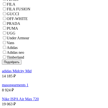
FILA
FILA FUSION
GUCCI
OFF-WHITE
PRADA
PUMA
UGG
Under Armour
Vans
Adidas
Adidas neo
Timberland
adidas Midcity Mid
14 185
₽
masongarments 1
8 924
₽
Nike ISPA Air Max 720
19 063
₽