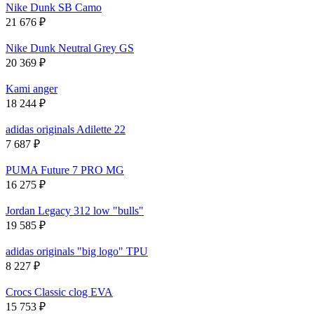
Nike Dunk SB Camo
21 676
₽
Nike Dunk Neutral Grey GS
20 369
₽
Kami anger
18 244
₽
adidas originals Adilette 22
7 687
₽
PUMA Future 7 PRO MG
16 275
₽
Jordan Legacy 312 low "bulls"
19 585
₽
adidas originals "big logo" TPU
8 227
₽
Crocs Classic clog EVA
15 753
₽