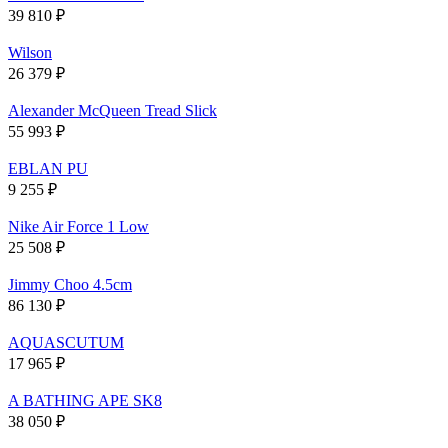
39 810
₽
Wilson
26 379
₽
Alexander McQueen Tread Slick
55 993
₽
EBLAN PU
9 255
₽
Nike Air Force 1 Low
25 508
₽
Jimmy Choo 4.5cm
86 130
₽
AQUASCUTUM
17 965
₽
A BATHING APE SK8
38 050
₽