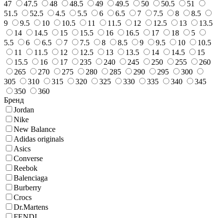
47
47.5
48
48.5
49
49.5
50
50.5
51
51.5
52.5
4.5
5.5
6
6.5
7
7.5
8
8.5
9
9.5
10
10.5
11
11.5
12
12.5
13
13.5
14
14.5
15
15.5
16
16.5
17
18
5
5.5
6
6.5
7
7.5
8
8.5
9
9.5
10
10.5
11
11.5
12
12.5
13
13.5
14
14.5
15
15.5
16
17
235
240
245
250
255
260
265
270
275
280
285
290
295
300
305
310
315
320
325
330
335
340
345
350
360
Бренд
Jordan
Nike
New Balance
Adidas originals
Asics
Converse
Reebok
Balenciaga
Burberry
Crocs
Dr.Martens
FENDI