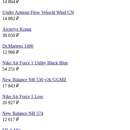
14 864
₽
Under Armour Flow Velociti Wind CN
14 882
₽
Arcteryx Kragg
38 050
₽
Dr.Martens 1490
12 966
₽
Nike Air Force 1 Utility Black Blue
54 251
₽
New Balance NB 530 y2k GGMZ
17 843
₽
Nike Air Force 1 Low
20 927
₽
New Balance NB 574
12 617
₽