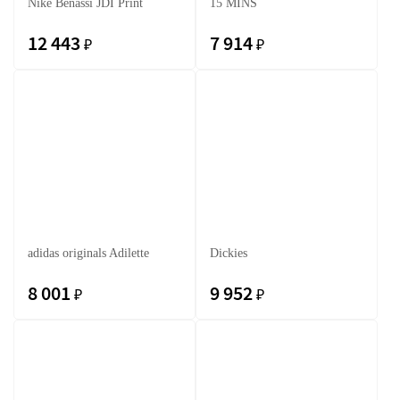
Nike Benassi JDI Print
15 MINS
12 443
7 914
₽
₽
adidas originals Adilette
Dickies
8 001
9 952
₽
₽