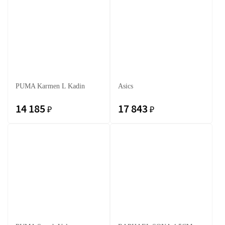
PUMA Karmen L Kadin
Asics
14 185
17 843
₽
₽