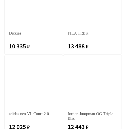
Dickies
FILA TREK
10 335
13 488
₽
₽
adidas neo VL Court 2.0
Jordan Jumpman OG Triple
Blac
12 025
12 443
₽
₽