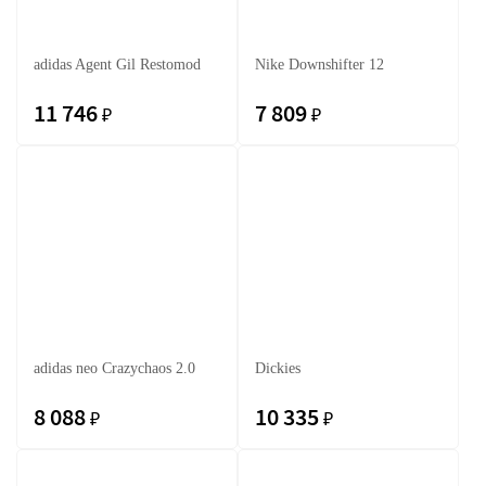
adidas Agent Gil Restomod
Nike Downshifter 12
11 746
7 809
₽
₽
adidas neo Crazychaos 2.0
Dickies
8 088
10 335
₽
₽