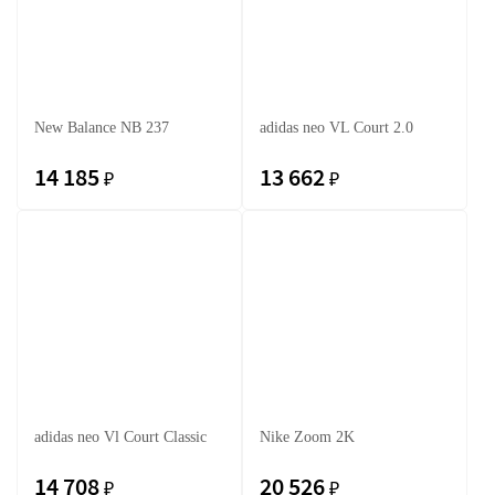
New Balance NB 237
adidas neo VL Court 2.0
14 185
13 662
₽
₽
adidas neo Vl Court Classic
Nike Zoom 2K
14 708
20 526
₽
₽