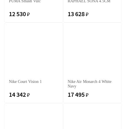
PUMA Smash Vulc
RAPHAEL SONA 4.5CM
12 530
13 628
₽
₽
Nike Court Vision 1
Nike Air Monarch 4 White
Navy
14 342
17 495
₽
₽