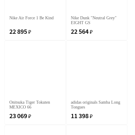
Nike Air Force 1 Be Kind
Nike Dunk "Neutral Grey"
EIGHT GS
22 895
22 564
₽
₽
Onitsuka Tiger Tokuten
adidas originals Samba Long
MEXICO 66
Tongues
23 069
11 398
₽
₽