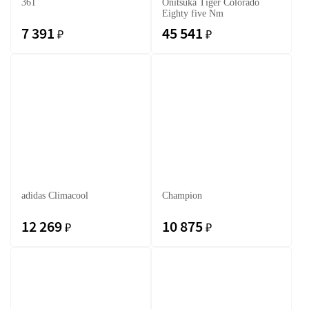
361
Onitsuka Tiger Colorado
Eighty five Nm
7 391
45 541
₽
₽
adidas Climacool
Champion
12 269
10 875
₽
₽