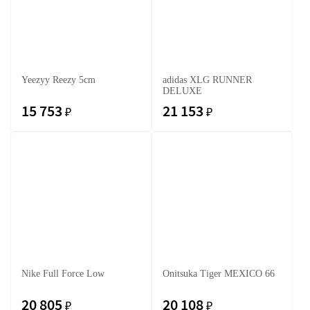
Yeezyy Reezy 5cm
adidas XLG RUNNER
DELUXE
15 753
21 153
₽
₽
Nike Full Force Low
Onitsuka Tiger MEXICO 66
20 805
20 108
₽
₽