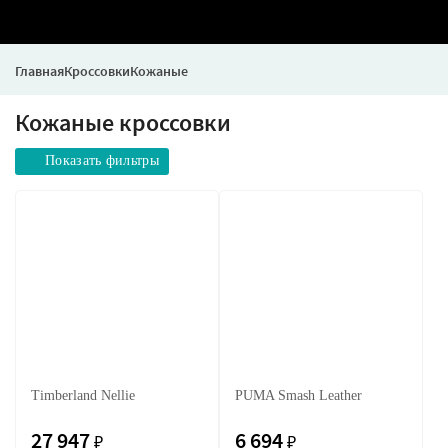
Главная
Кроссовки
Кожаные
Кожаные кроссовки
Показать фильтры
Timberland Nellie
PUMA Smash Leather
27 947
6 694
₽
₽