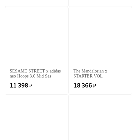
SESAME STREET x adidas
The Mandalorian x
neo Hoops 3.0 Mid Ses
STARTER VOL
11 398
18 366
₽
₽