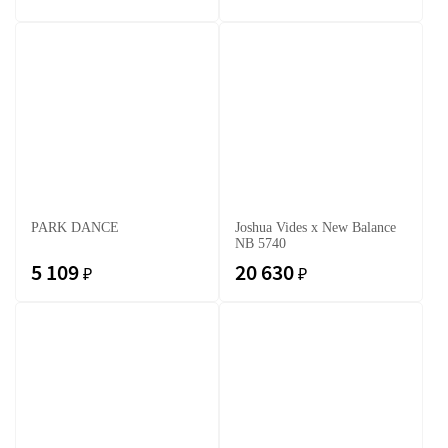
PARK DANCE
Joshua Vides x New Balance
NB 5740
5 109
20 630
₽
₽