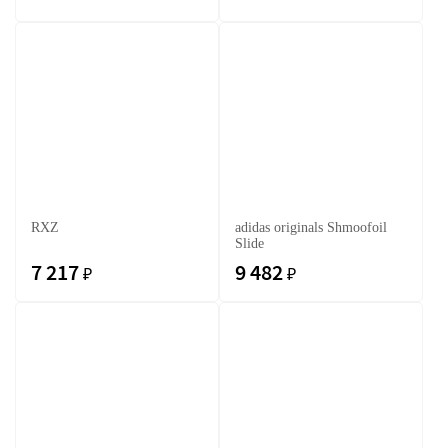
RXZ
adidas originals Shmoofoil
Slide
7 217
9 482
₽
₽