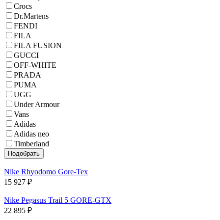
Crocs
Dr.Martens
FENDI
FILA
FILA FUSION
GUCCI
OFF-WHITE
PRADA
PUMA
UGG
Under Armour
Vans
Adidas
Adidas neo
Timberland
Nike Rhyodomo Gore-Tex
15 927
₽
Nike Pegasus Trail 5 GORE-GTX
22 895
₽