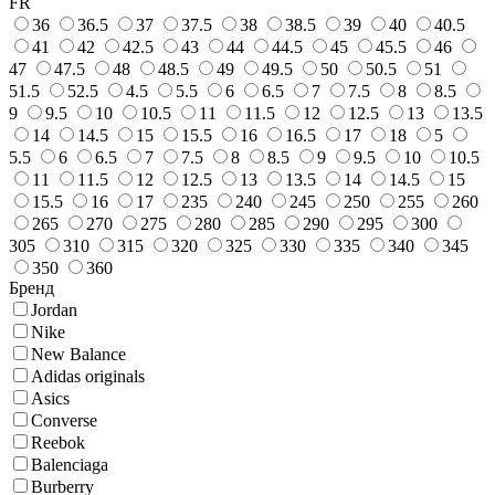
FR
36
36.5
37
37.5
38
38.5
39
40
40.5
41
42
42.5
43
44
44.5
45
45.5
46
47
47.5
48
48.5
49
49.5
50
50.5
51
51.5
52.5
4.5
5.5
6
6.5
7
7.5
8
8.5
9
9.5
10
10.5
11
11.5
12
12.5
13
13.5
14
14.5
15
15.5
16
16.5
17
18
5
5.5
6
6.5
7
7.5
8
8.5
9
9.5
10
10.5
11
11.5
12
12.5
13
13.5
14
14.5
15
15.5
16
17
235
240
245
250
255
260
265
270
275
280
285
290
295
300
305
310
315
320
325
330
335
340
345
350
360
Бренд
Jordan
Nike
New Balance
Adidas originals
Asics
Converse
Reebok
Balenciaga
Burberry