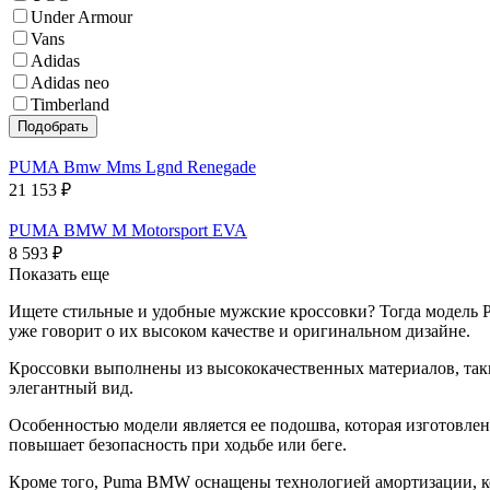
Under Armour
Vans
Adidas
Adidas neo
Timberland
PUMA Bmw Mms Lgnd Renegade
21 153
₽
PUMA BMW M Motorsport EVA
8 593
₽
Показать еще
Ищете стильные и удобные мужские кроссовки? Тогда модель P
уже говорит о их высоком качестве и оригинальном дизайне.
Кроссовки выполнены из высококачественных материалов, таки
элегантный вид.
Особенностью модели является ее подошва, которая изготовле
повышает безопасность при ходьбе или беге.
Кроме того, Puma BMW оснащены технологией амортизации, кот