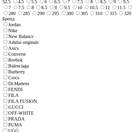
52.5
4.5
5.5
6
6.5
7
7.5
8
8.5
9
9.5
7
7.5
8
8.5
9
9.5
10
10.5
11
11.5
280
285
290
295
300
305
310
315
320
Бренд
Jordan
Nike
New Balance
Adidas originals
Asics
Converse
Reebok
Balenciaga
Burberry
Crocs
Dr.Martens
FENDI
FILA
FILA FUSION
GUCCI
OFF-WHITE
PRADA
PUMA
UGG