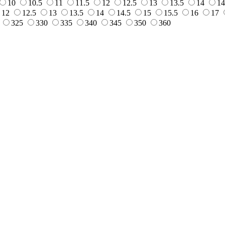
10
10.5
11
11.5
12
12.5
13
13.5
14
14
12
12.5
13
13.5
14
14.5
15
15.5
16
17
325
330
335
340
345
350
360