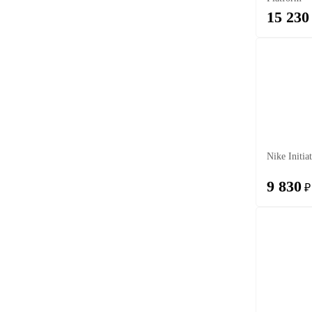
15 230
Nike Initia
9 830
₽