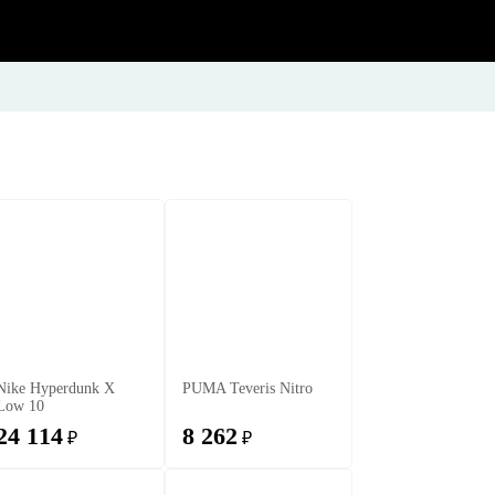
Nike Hyperdunk X
PUMA Teveris Nitro
Low 10
24 114
8 262
₽
₽