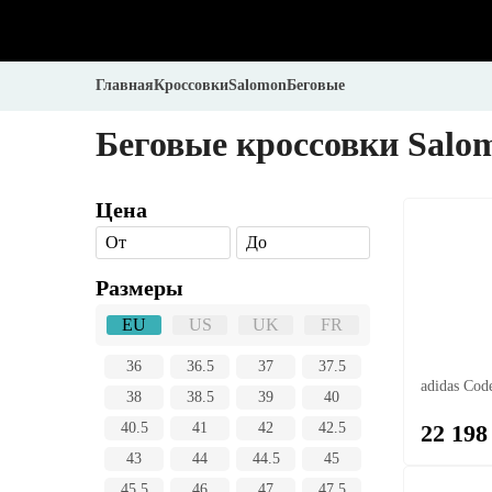
Главная
Кроссовки
Salomon
Беговые
Беговые кроссовки Salo
Цена
От
До
Размеры
EU
US
UK
FR
36
36.5
37
37.5
adidas Cod
38
38.5
39
40
22 198
40.5
41
42
42.5
43
44
44.5
45
45.5
46
47
47.5