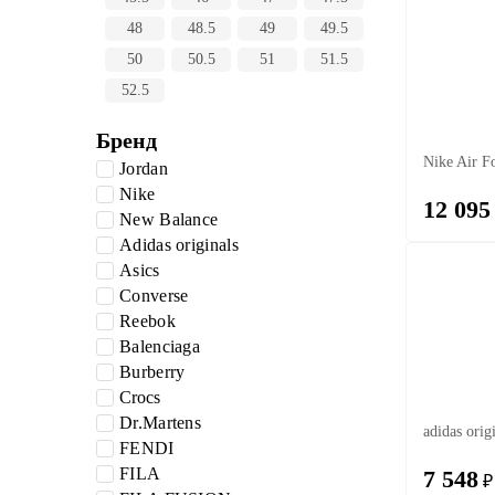
48
48.5
49
49.5
50
50.5
51
51.5
52.5
Бренд
Nike Air F
Jordan
Nike
12 095
New Balance
Adidas originals
Asics
Converse
Reebok
Balenciaga
Burberry
Crocs
Dr.Martens
adidas orig
FENDI
FILA
7 548
₽