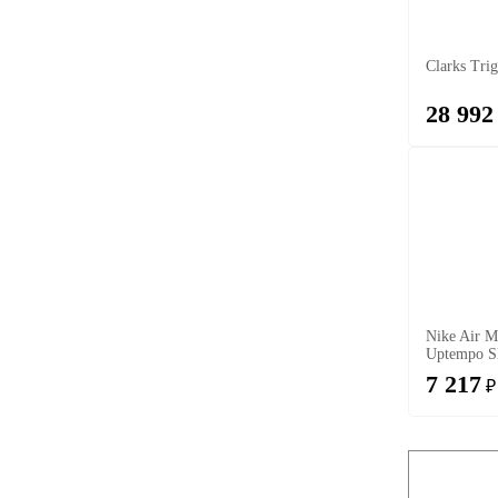
Clarks Trig
28 992
Nike Air M
Uptempo S
7 217
₽