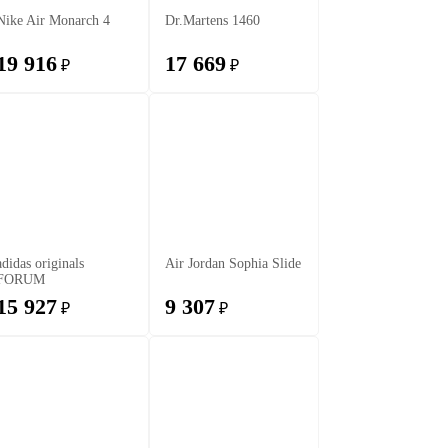
Nike Air Monarch 4
Dr.Martens 1460
19 916
17 669
₽
₽
adidas originals
Air Jordan Sophia Slide
FORUM
15 927
9 307
₽
₽