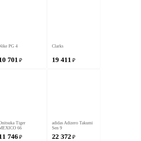
Nike PG 4
Clarks
10 701
19 411
₽
₽
Onitsuka Tiger
adidas Adizero Takumi
MEXICO 66
Sen 9
11 746
22 372
₽
₽