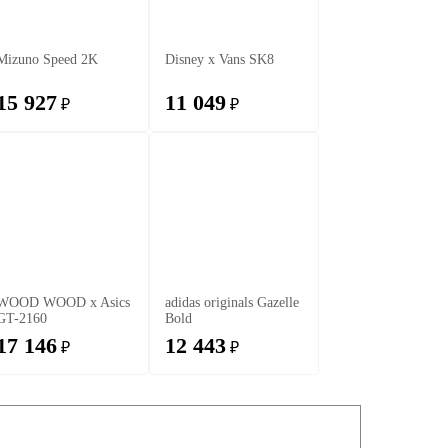
Mizuno Speed 2K
Disney x Vans SK8
15 927
11 049
₽
₽
WOOD WOOD x Asics
adidas originals Gazelle
GT-2160
Bold
17 146
12 443
₽
₽