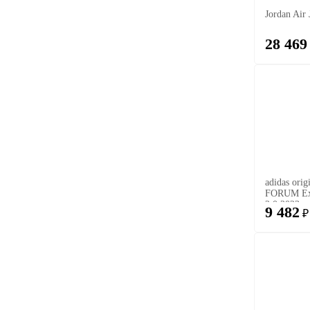
Jordan Air
28 469
adidas orig
FORUM Ex
2.0 2023
9 482
₽