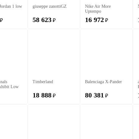
 Jordan 1 low
giuseppe zanottiGZ
Nike Air More
Uptempo
58 623
16 972
₽
₽
₽
inals
Timberland
Balenciaga X-Pander
hibit Low
18 888
80 381
₽
₽