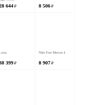
28 644
8 506
₽
₽
Lowa
Nike Free Metcon 4
38 399
8 907
₽
₽