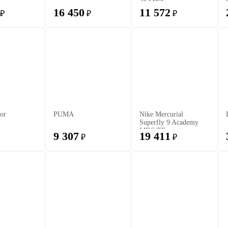
16 450
11 572
₽
₽
₽
tor
PUMA
Nike Mercurial
Superfly 9 Academy
MDS TF
9 307
19 411
₽
₽