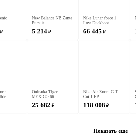
enic
New Balance NB Zante
Nike Lunar force 1
Pursuit
Low Duckboot
5 214
66 445
₽
₽
₽
ore
Onitsuka Tiger
Nike Air Zoom G.T.
lide
MEXICO 66
Cut 1 EP
25 682
118 008
₽
₽
Показать еще