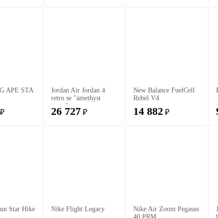
G APE STA
Jordan Air Jordan 4
New Balance FuelCell
retro se "amethyst
Rebel V4
wave"
26 727
14 882
₽
₽
₽
un Star Hike
Nike Flight Legacy
Nike Air Zoom Pegasus
40 PRM