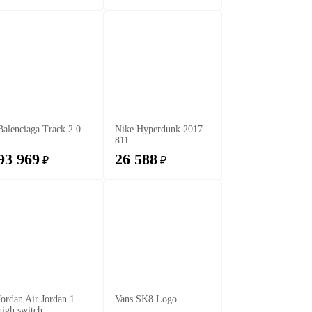
Balenciaga Track 2.0
Nike Hyperdunk 2017
811
93 969
26 588
₽
₽
Jordan Air Jordan 1
Vans SK8 Logo
high switch