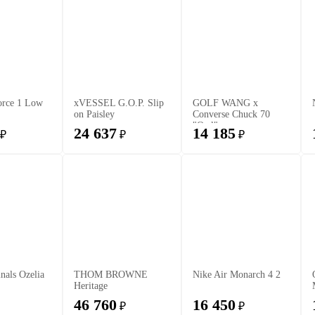
orce 1 Low
xVESSEL G.O.P. Slip
GOLF WANG x
on Paisley
Converse Chuck 70
"Owl"
24 637
14 185
₽
₽
₽
inals Ozelia
THOM BROWNE
Nike Air Monarch 4 2
Heritage
46 760
16 450
₽
₽