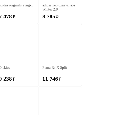
adidas originals Yung-1
adidas neo Crazychaos
Winter 2.0
7 478
8 785
₽
₽
Dickies
Puma Rs-X Split
9 238
11 746
₽
₽