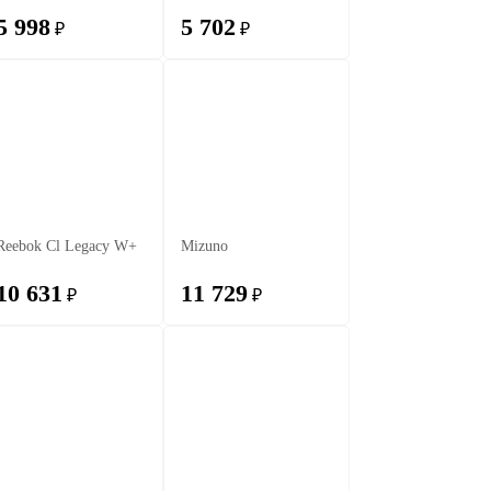
5 998
5 702
₽
₽
Reebok Cl Legacy W+
Mizuno
10 631
11 729
₽
₽