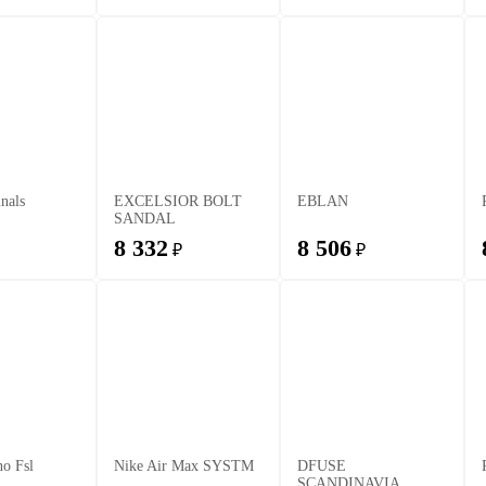
inals
EXCELSIOR BOLT
EBLAN
SANDAL
8 332
8 506
₽
₽
o Fsl
Nike Air Max SYSTM
DFUSE
SCANDINAVIA