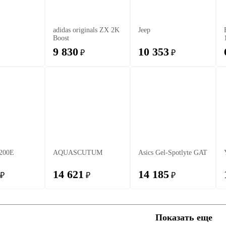
adidas originals ZX 2K
Jeep
Boost
9 830
10 353
₽
₽
 200E
AQUASCUTUM
Asics Gel-Spotlyte GAT
14 621
14 185
₽
₽
₽
Показать еще