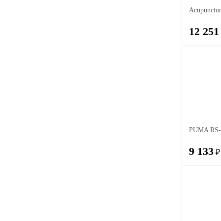
Acupunctu
12 251
PUMA RS-
9 133
₽