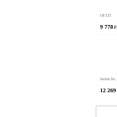
OETZI
9 778
₽
Jordan Air
12 269