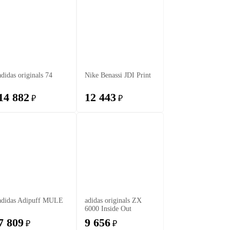
adidas originals 74
Nike Benassi JDI Print
14 882
12 443
₽
₽
adidas Adipuff MULE
adidas originals ZX
6000 Inside Out
7 809
9 656
₽
₽