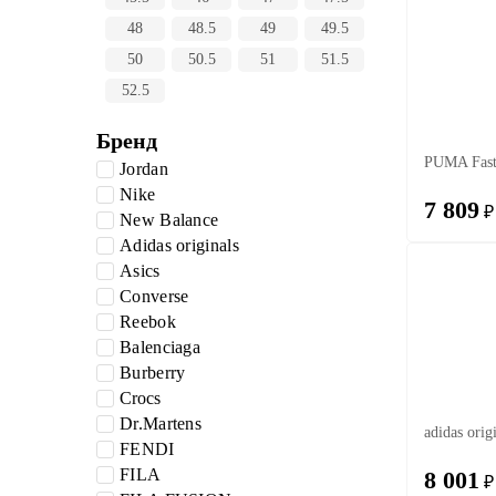
48
48.5
49
49.5
50
50.5
51
51.5
52.5
Бренд
PUMA Fast 
Jordan
Nike
7 809
₽
New Balance
Adidas originals
Asics
Converse
Reebok
Balenciaga
Burberry
Crocs
Dr.Martens
adidas orig
FENDI
FILA
8 001
₽