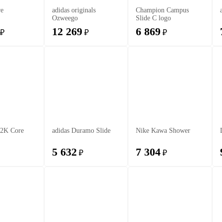
re
adidas originals
Champion Campus
Ozweego
Slide C logo
12 269
6 869
₽
₽
₽
2K Core
adidas Duramo Slide
Nike Kawa Shower
5 632
7 304
₽
₽