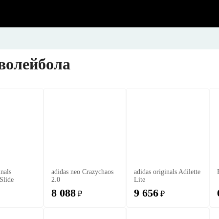
волейбола
inals
adidas neo Crazychaos
adidas originals Adilette
Slide
2.0
Lite
8 088
9 656
₽
₽