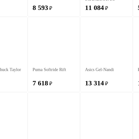
8 593
11 084
₽
₽
huck Taylor
Puma Softride Rift
Asics Gel-Nandi
7 618
13 314
₽
₽