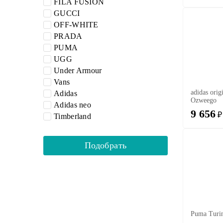
FILA FUSION
GUCCI
OFF-WHITE
PRADA
PUMA
UGG
Under Armour
Vans
adidas orig
Adidas
Ozweego
Adidas neo
9 656
₽
Timberland
Puma Turin