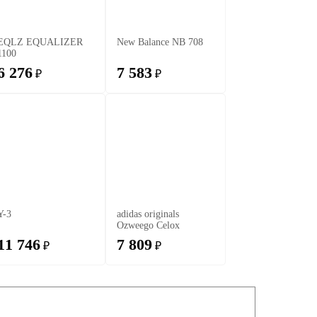
EQLZ EQUALIZER
New Balance NB 708
1100
6 276
7 583
₽
₽
Y-3
adidas originals
Ozweego Celox
11 746
7 809
₽
₽