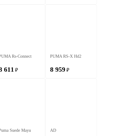
PUMA Rs-Connect
PUMA RS-X Hd2
8 611
8 959
₽
₽
Puma Suede Mayu
AD