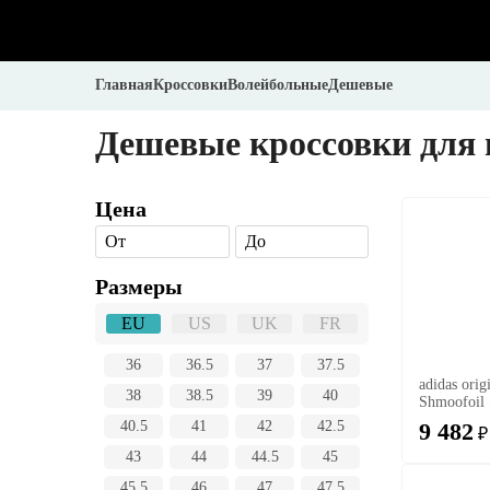
Главная
Кроссовки
Волейбольные
Дешевые
Дешевые кроссовки для 
Цена
От
До
Размеры
EU
US
UK
FR
36
36.5
37
37.5
adidas orig
38
38.5
39
40
Shmoofoil 
9 482
40.5
41
42
42.5
₽
43
44
44.5
45
45.5
46
47
47.5