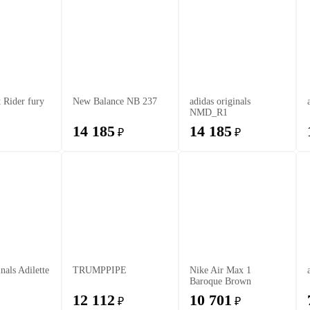
Rider fury
New Balance NB 237
adidas originals
NMD_R1
14 185
14 185
₽
₽
inals Adilette
TRUMPPIPE
Nike Air Max 1
Baroque Brown
12 112
10 701
₽
₽