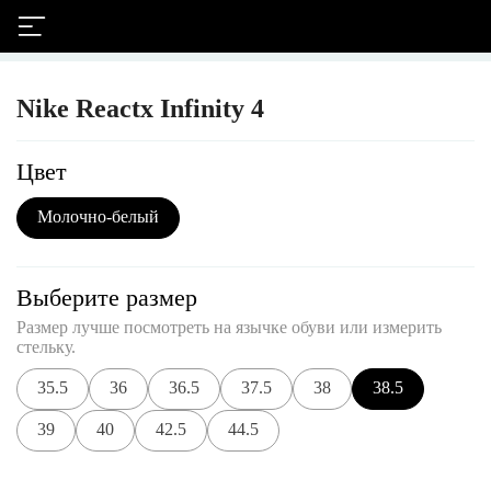
Nike Reactx Infinity 4
Цвет
Молочно-белый
Выберите размер
Размер лучше посмотреть на язычке обуви или измерить
стельку.
35.5
36
36.5
37.5
38
38.5
39
40
42.5
44.5