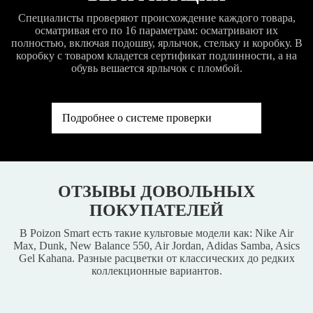
Специалисты проверяют происхождение каждого товара,
осматривая его по 16 параметрам: осматривают их
полностью, включая подошву, ярлычок, стельку и коробку. В
коробку с товаром кладется сертификат подлинности, а на
обувь вешается ярлычок с пломбой.
Подробнее о системе проверки
ОТЗЫВЫ ДОВОЛЬНЫХ
ПОКУПАТЕЛЕЙ
В Poizon Smart есть такие культовые модели как: Nike Air
Max, Dunk, New Balance 550, Air Jordan, Adidas Samba, Asics
Gel Kahana. Разные расцветки от классических до редких
коллекционные вариантов.