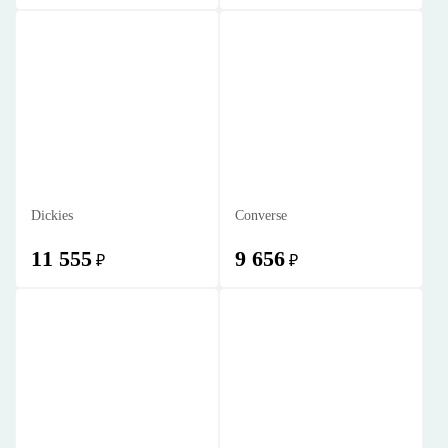
Dickies
Converse
11 555
9 656
₽
₽