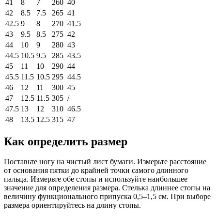
41
8
7
260
40
42
8.5
7.5
265
41
42.5
9
8
270
41.5
43
9.5
8.5
275
42
44
10
9
280
43
44.5
10.5
9.5
285
43.5
45
11
10
290
44
45.5
11.5
10.5
295
44.5
46
12
11
300
45
47
12.5
11.5
305
/
47.5
13
12
310
46.5
48
13.5
12.5
315
47
Как определить размер
Поставьте ногу на чистый лист бумаги. Измерьте расстояние
от основания пятки до крайней точки самого длинного
пальца. Измерьте обе стопы и используйте наибольшее
значение для определения размера. Стелька длиннее стопы на
величину функционального припуска 0,5–1,5 см. При выборе
размера ориентируйтесь на длину стопы.