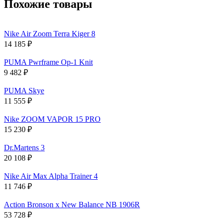
Похожие товары
Nike Air Zoom Terra Kiger 8
14 185
₽
PUMA Pwrframe Op-1 Knit
9 482
₽
PUMA Skye
11 555
₽
Nike ZOOM VAPOR 15 PRO
15 230
₽
Dr.Martens 3
20 108
₽
Nike Air Max Alpha Trainer 4
11 746
₽
Action Bronson x New Balance NB 1906R
53 728
₽