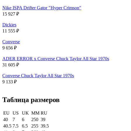
Nike ISPA Drifter Gator "Hyper Crimson"
15 927
₽
Dickies
11 555
₽
Converse
9 656
₽
ADER ERROR x Converse Chuck Taylor All Star 1970s
31 605
₽
Converse Chuck Taylor All Star 1970s
9 133
₽
Таблица размеров
EU
US
UK
MM
RU
40
7
6
250
39
40.5
7.5
6.5
255
39.5