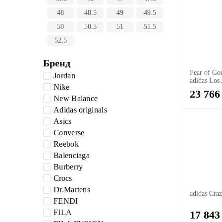
48
48.5
49
49.5
50
50.5
51
51.5
52.5
Бренд
Fear of God
Jordan
adidas Los
Nike
23 766
New Balance
Adidas originals
Asics
Converse
Reebok
Balenciaga
Burberry
Crocs
Dr.Martens
adidas Cra
FENDI
FILA
17 843