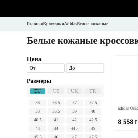
Главная
Кроссовки
Adidas
Белые кожаные
Белые кожаные кроссовк
Цена
От
До
Размеры
EU
US
UK
FR
36
36.5
37
37.5
adidas Osa
38
38.5
39
40
8 558
40.5
41
42
42.5
₽
43
44
44.5
45
45.5
46
47
47.5