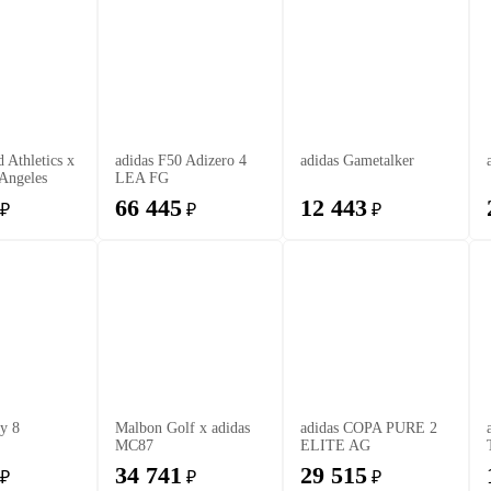
 Athletics x
adidas F50 Adizero 4
adidas Gametalker
 Angeles
LEA FG
66 445
12 443
₽
₽
₽
zy 8
Malbon Golf x adidas
adidas COPA PURE 2
MC87
ELITE AG
34 741
29 515
₽
₽
₽