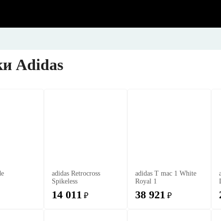
и Adidas
de
adidas Retrocross
adidas T mac 1 White
Spikeless
Royal 1
14 011
38 921
₽
₽