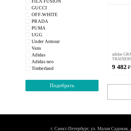
FILA FUSION
GUCCI
OFF-WHITE
PRADA
PUMA
UGG
Under Armour
Vans
adidas G
Adidas
TRAINER
Adidas neo
9 482
₽
Timberland
г. Санкт-Петербург, ул. Малая Садовая, д