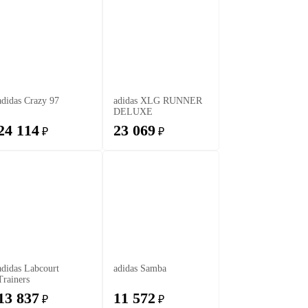
adidas Crazy 97
adidas XLG RUNNER
DELUXE
24 114
23 069
₽
₽
adidas Labcourt
adidas Samba
Trainers
13 837
11 572
₽
₽