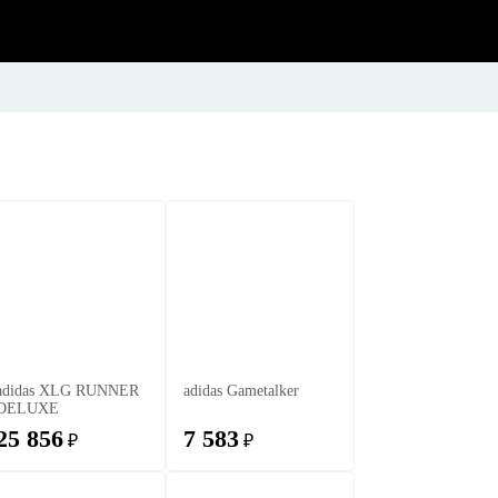
adidas XLG RUNNER
adidas Gametalker
DELUXE
25 856
7 583
₽
₽