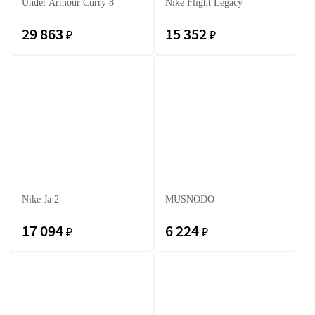
Under Armour Curry 8
Nike Flight Legacy
29 863
15 352
₽
₽
Nike Ja 2
MUSNODO
17 094
6 224
₽
₽