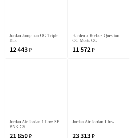
Jordan Jumpman OG Triple
Harden x Reebok Question
Blac
OG Meets OG
12 443
11 572
₽
₽
Jordan Air Jordan 1 Low SE
Jordan Air Jordan 1 low
BNK GS
21 850
23 313
₽
₽