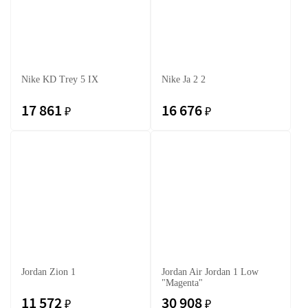
Nike KD Trey 5 IX
Nike Ja 2 2
17 861
16 676
₽
₽
Jordan Zion 1
Jordan Air Jordan 1 Low
"Magenta"
11 572
30 908
₽
₽