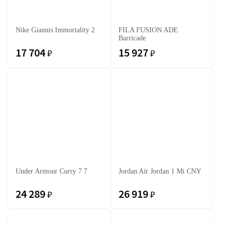
Nike Giannis Immortality 2
FILA FUSION ADE
Barricade
17 704
15 927
₽
₽
Under Armour Curry 7 7
Jordan Air Jordan 1 Mi CNY
24 289
26 919
₽
₽