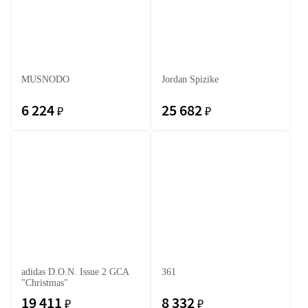
MUSNODO
Jordan Spizike
6 224
25 682
₽
₽
adidas D.O.N. Issue 2 GCA
361
"Christmas"
19 411
8 332
₽
₽