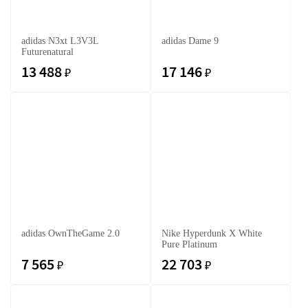
adidas N3xt L3V3L
adidas Dame 9
Futurenatural
13 488
17 146
₽
₽
adidas OwnTheGame 2.0
Nike Hyperdunk X White
Pure Platinum
7 565
22 703
₽
₽