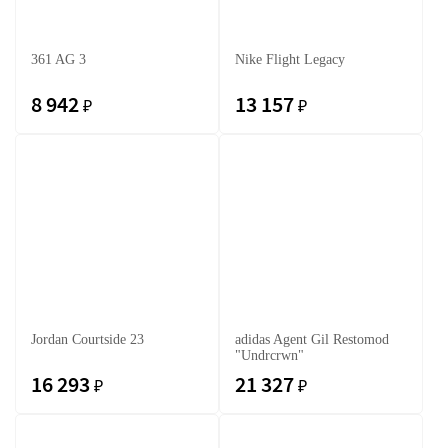
361 AG 3
Nike Flight Legacy
8 942
13 157
₽
₽
Jordan Courtside 23
adidas Agent Gil Restomod
"Undrcrwn"
16 293
21 327
₽
₽