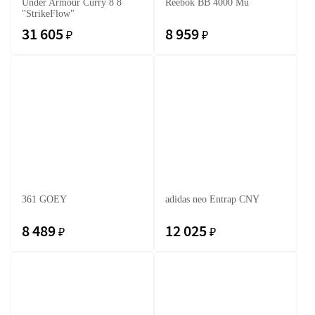
Under Armour Curry 8 8
Reebok BB 4000 Mu
"StrikeFlow"
31 605
8 959
₽
₽
361 GOEY
adidas neo Entrap CNY
8 489
12 025
₽
₽