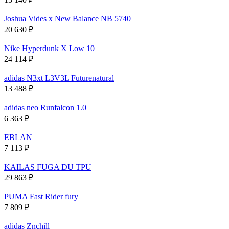
Joshua Vides x New Balance NB 5740
20 630
₽
Nike Hyperdunk X Low 10
24 114
₽
adidas N3xt L3V3L Futurenatural
13 488
₽
adidas neo Runfalcon 1.0
6 363
₽
EBLAN
7 113
₽
KAILAS FUGA DU TPU
29 863
₽
PUMA Fast Rider fury
7 809
₽
adidas Znchill