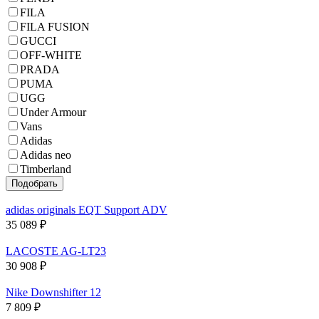
FILA
FILA FUSION
GUCCI
OFF-WHITE
PRADA
PUMA
UGG
Under Armour
Vans
Adidas
Adidas neo
Timberland
adidas originals EQT Support ADV
35 089
₽
LACOSTE AG-LT23
30 908
₽
Nike Downshifter 12
7 809
₽