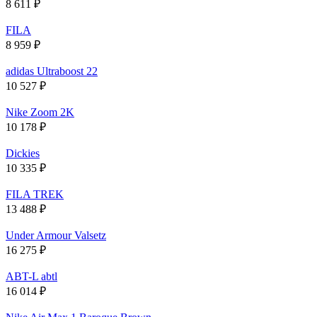
8 611
₽
FILA
8 959
₽
adidas Ultraboost 22
10 527
₽
Nike Zoom 2K
10 178
₽
Dickies
10 335
₽
FILA TREK
13 488
₽
Under Armour Valsetz
16 275
₽
ABT-L abtl
16 014
₽