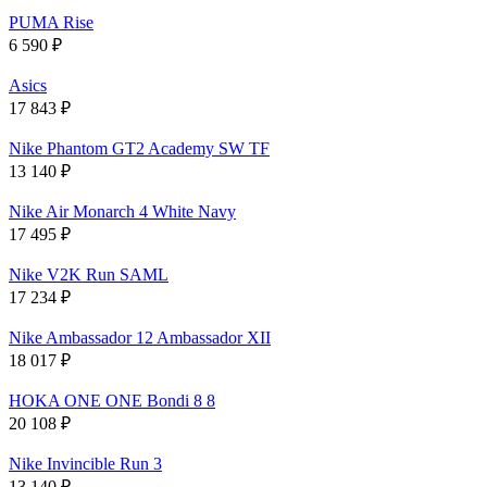
PUMA Rise
6 590
₽
Asics
17 843
₽
Nike Phantom GT2 Academy SW TF
13 140
₽
Nike Air Monarch 4 White Navy
17 495
₽
Nike V2K Run SAML
17 234
₽
Nike Ambassador 12 Ambassador XII
18 017
₽
HOKA ONE ONE Bondi 8 8
20 108
₽
Nike Invincible Run 3
13 140
₽