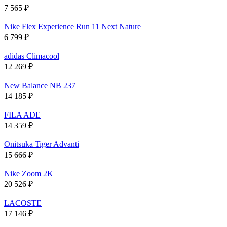
7 565
₽
Nike Flex Experience Run 11 Next Nature
6 799
₽
adidas Climacool
12 269
₽
New Balance NB 237
14 185
₽
FILA ADE
14 359
₽
Onitsuka Tiger Advanti
15 666
₽
Nike Zoom 2K
20 526
₽
LACOSTE
17 146
₽