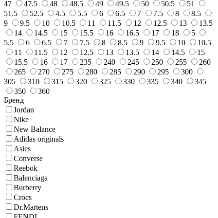
47
47.5
48
48.5
49
49.5
50
50.5
51
51.5
52.5
4.5
5.5
6
6.5
7
7.5
8
8.5
9
9.5
10
10.5
11
11.5
12
12.5
13
13.5
14
14.5
15
15.5
16
16.5
17
18
5
5.5
6
6.5
7
7.5
8
8.5
9
9.5
10
10.5
11
11.5
12
12.5
13
13.5
14
14.5
15
15.5
16
17
235
240
245
250
255
260
265
270
275
280
285
290
295
300
305
310
315
320
325
330
335
340
345
350
360
Бренд
Jordan
Nike
New Balance
Adidas originals
Asics
Converse
Reebok
Balenciaga
Burberry
Crocs
Dr.Martens
FENDI