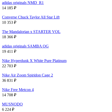
adidas originals NMD_R1
14 185
₽
Converse Chuck Taylor All Star Lift
10 353
₽
The Mandalorian x STARTER VOL
18 366
₽
adidas originals SAMBA OG
19 411
₽
Nike Hyperdunk X White Pure Platinum
22 703
₽
Nike Air Zoom Spiridon Cage 2
36 831
₽
Nike Free Metcon 4
14 708
₽
MUSNODO
6 224
₽