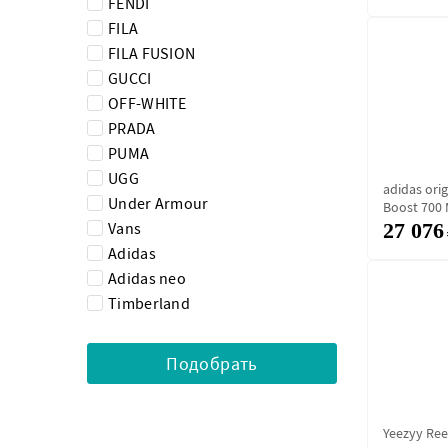
FENDI
FILA
FILA FUSION
GUCCI
OFF-WHITE
PRADA
PUMA
UGG
adidas orig
Under Armour
Boost 700
"Geode"
Vans
27 076
Adidas
Adidas neo
Timberland
Yeezyy Ree