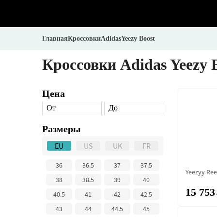
Главная
Кроссовки
Adidas
Yeezy Boost
Кроссовки Adidas Yeezy 
Цена
От
До
Размеры
EU
US
UK
FR
36
36.5
37
37.5
Yeezyy Re
38
38.5
39
40
15 753
40.5
41
42
42.5
43
44
44.5
45