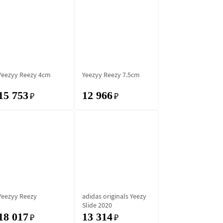
Yeezyy Reezy 4cm
Yeezyy Reezy 7.5cm
15 753
12 966
₽
₽
Yeezyy Reezy
adidas originals Yeezy
Slide 2020
18 017
13 314
₽
₽