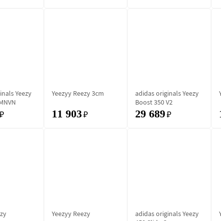
inals Yeezy
Yeezyy Reezy 3cm
adidas originals Yeezy
 MNVN
Boost 350 V2
11 903
29 689
₽
₽
₽
zy
Yeezyy Reezy
adidas originals Yeezy