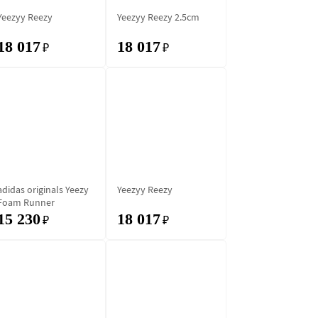
Yeezyy Reezy
Yeezyy Reezy 2.5cm
18 017
18 017
₽
₽
adidas originals Yeezy
Yeezyy Reezy
Foam Runner
"Vermilion"
15 230
18 017
₽
₽