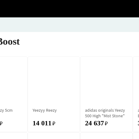
Boost
ezy 5cm
Yeezyy Reezy
adidas originals Yeezy
500 High "Mist Stone"
14 011
24 637
₽
₽
₽