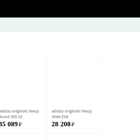
adidas originals Yeezy
adidas originals Yeezy
Boost 350 V2
Slide EVA
35 089
28 208
₽
₽