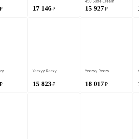
450 Slide Cream
17 146
15 927
₽
₽
₽
zy
Yeezyy Reezy
Yeezyy Reezy
15 823
18 017
₽
₽
₽