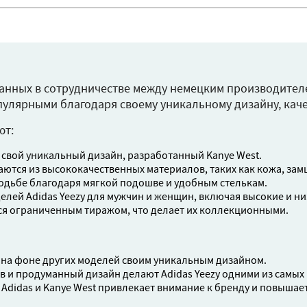
ботанных в сотрудничестве между немецким производите
опулярными благодаря своему уникальному дизайну, ка
ют:
 свой уникальный дизайн, разработанный Kanye West.
аются из высококачественных материалов, таких как кожа, замш
одьбе благодаря мягкой подошве и удобным стелькам.
елей Adidas Yeezy для мужчин и женщин, включая высокие и ни
ся ограниченным тиражом, что делает их коллекционными.
я на фоне других моделей своим уникальным дизайном.
в и продуманный дизайн делают Adidas Yeezy одними из самых
didas и Kanye West привлекает внимание к бренду и повышает