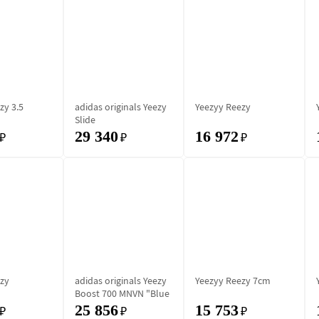
zy 3.5
adidas originals Yeezy
Yeezyy Reezy
Slide
29 340
16 972
₽
₽
₽
zy
adidas originals Yeezy
Yeezyy Reezy 7cm
Boost 700 MNVN "Blue
Tint"
25 856
15 753
₽
₽
₽