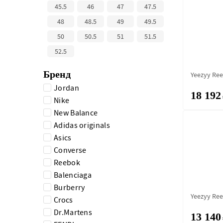
45.5
46
47
47.5
48
48.5
49
49.5
50
50.5
51
51.5
52.5
Бренд
Yeezyy Ree
Jordan
18 192
Nike
New Balance
Adidas originals
Asics
Converse
Reebok
Balenciaga
Burberry
Yeezyy Ree
Crocs
Dr.Martens
13 140