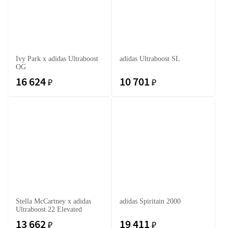
Ivy Park x adidas Ultraboost
adidas Ultraboost SL
OG
16 624
10 701
₽
₽
Stella McCartney x adidas
adidas Spiritain 2000
Ultraboost 22 Elevated
13 662
19 411
₽
₽