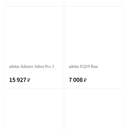
adidas Adizero Adios Pro 2
adidas EQ19 Run
15 927
7 008
₽
₽