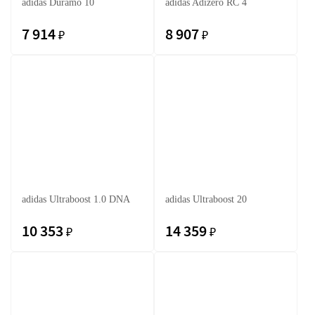
adidas Duramo 10
adidas Adizero RC 4
7 914
8 907
₽
₽
adidas Ultraboost 1.0 DNA
adidas Ultraboost 20
10 353
14 359
₽
₽