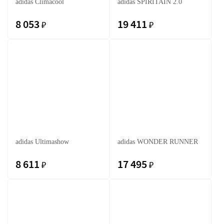
adidas Climacool
adidas SPIRITAIN 2.0
8 053
19 411
₽
₽
adidas Ultimashow
adidas WONDER RUNNER
8 611
17 495
₽
₽