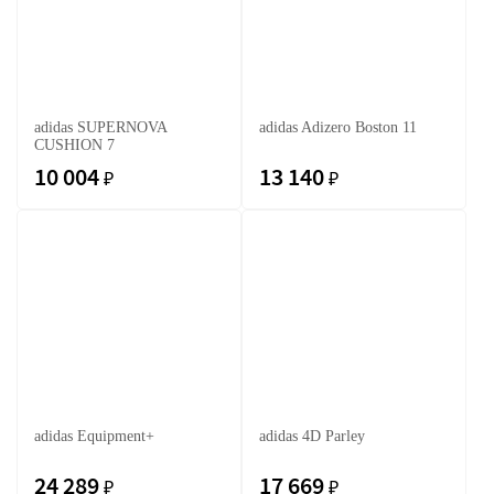
adidas SUPERNOVA
adidas Adizero Boston 11
CUSHION 7
10 004
13 140
₽
₽
adidas Equipment+
adidas 4D Parley
24 289
17 669
₽
₽