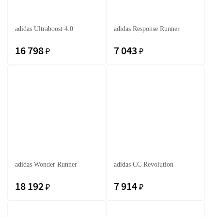
adidas Ultraboost 4.0
adidas Response Runner
16 798
7 043
₽
₽
adidas Wonder Runner
adidas CC Revolution
18 192
7 914
₽
₽