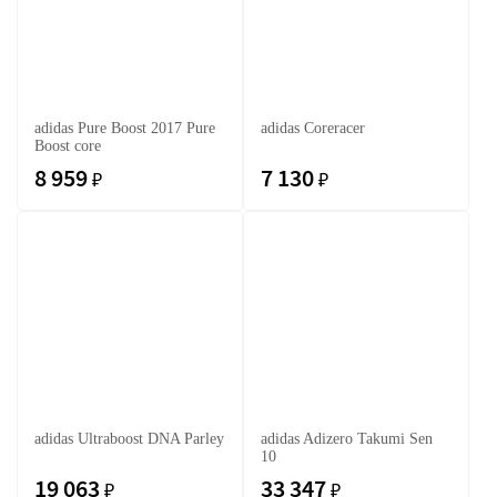
adidas Pure Boost 2017 Pure
adidas Coreracer
Boost core
8 959
7 130
₽
₽
adidas Ultraboost DNA Parley
adidas Adizero Takumi Sen
10
19 063
33 347
₽
₽