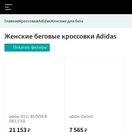
Главная
Кроссовки
Adidas
Женские для бега
Женские беговые кроссовки Adidas
Показать фильтры
adidas XLG RUNNER
adidas Znchill
DELUXE
21 153
7 565
₽
₽