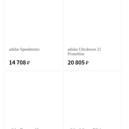
adidas Speedmotio
adidas Ultraboost 21
Primeblue
14 708
20 805
₽
₽