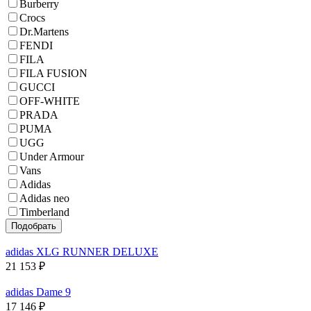
Burberry
Crocs
Dr.Martens
FENDI
FILA
FILA FUSION
GUCCI
OFF-WHITE
PRADA
PUMA
UGG
Under Armour
Vans
Adidas
Adidas neo
Timberland
adidas XLG RUNNER DELUXE
21 153
₽
adidas Dame 9
17 146
₽