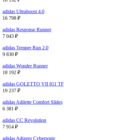
adidas Ultraboost 4.0
16 798
₽
adidas Response Runner
7 043
₽
adidas Temper Run 2.0
9 830
₽
adidas Wonder Runner
18 192
₽
adidas GOLETTO VII 811 TF
19 237
₽
adidas Adilette Comfort Slides
6 381
₽
adidas CC Revolution
7 914
₽
adidas Adizero Cybersonic