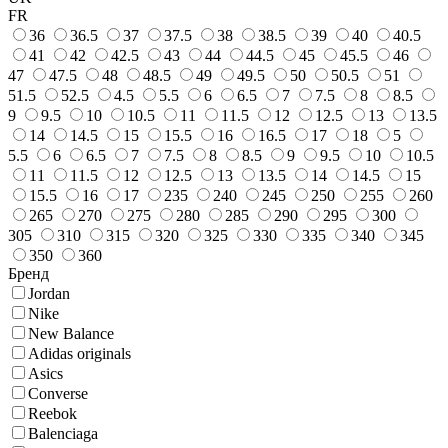
FR
36
36.5
37
37.5
38
38.5
39
40
40.5
41
42
42.5
43
44
44.5
45
45.5
46
47
47.5
48
48.5
49
49.5
50
50.5
51
51.5
52.5
4.5
5.5
6
6.5
7
7.5
8
8.5
9
9.5
10
10.5
11
11.5
12
12.5
13
13.5
14
14.5
15
15.5
16
16.5
17
18
5
5.5
6
6.5
7
7.5
8
8.5
9
9.5
10
10.5
11
11.5
12
12.5
13
13.5
14
14.5
15
15.5
16
17
235
240
245
250
255
260
265
270
275
280
285
290
295
300
305
310
315
320
325
330
335
340
345
350
360
Бренд
Jordan
Nike
New Balance
Adidas originals
Asics
Converse
Reebok
Balenciaga