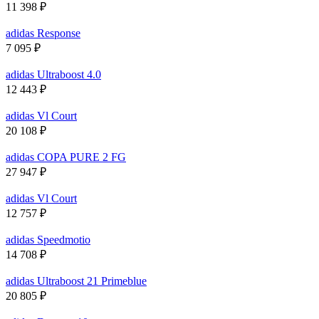
11 398
₽
adidas Response
7 095
₽
adidas Ultraboost 4.0
12 443
₽
adidas Vl Court
20 108
₽
adidas COPA PURE 2 FG
27 947
₽
adidas Vl Court
12 757
₽
adidas Speedmotio
14 708
₽
adidas Ultraboost 21 Primeblue
20 805
₽