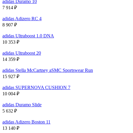
adidas Duramo 10
7 914
₽
adidas Adizero RC 4
8 907
₽
adidas Ultraboost 1.0 DNA
10 353
₽
adidas Ultraboost 20
14 359
₽
adidas Stella McCartney aSMC Sportswear Run
15 927
₽
adidas SUPERNOVA CUSHION 7
10 004
₽
adidas Duramo Slide
5 632
₽
adidas Adizero Boston 11
13 140
₽