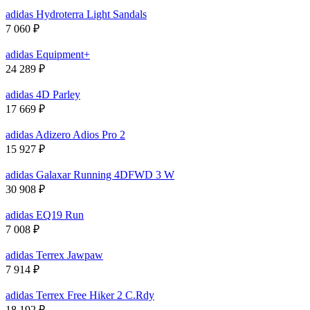
adidas Hydroterra Light Sandals
7 060
₽
adidas Equipment+
24 289
₽
adidas 4D Parley
17 669
₽
adidas Adizero Adios Pro 2
15 927
₽
adidas Galaxar Running 4DFWD 3 W
30 908
₽
adidas EQ19 Run
7 008
₽
adidas Terrex Jawpaw
7 914
₽
adidas Terrex Free Hiker 2 C.Rdy
18 192
₽