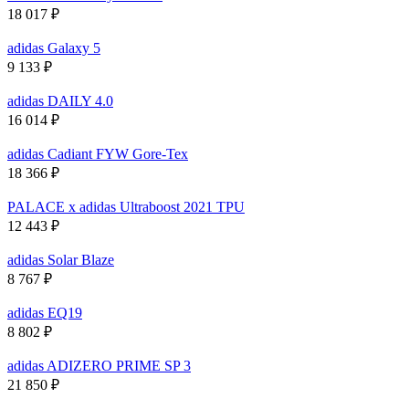
18 017
₽
adidas Galaxy 5
9 133
₽
adidas DAILY 4.0
16 014
₽
adidas Cadiant FYW Gore-Tex
18 366
₽
PALACE x adidas Ultraboost 2021 TPU
12 443
₽
adidas Solar Blaze
8 767
₽
adidas EQ19
8 802
₽
adidas ADIZERO PRIME SP 3
21 850
₽