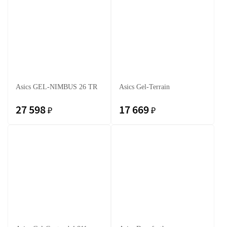
Asics GEL-NIMBUS 26 TR
Asics Gel-Terrain
27 598
17 669
₽
₽