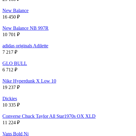
New Balance
16 450
₽
New Balance NB 997R
10 701
₽
adidas originals Adilette
7 217
₽
GLO BULL
6 712
₽
Nike Hyperdunk X Low 10
19 237
₽
Dickies
10 335
₽
Converse Chuck Taylor All Star1970s OX XLD
11 224
₽
Vans Bold Ni