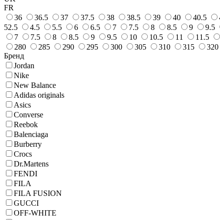
FR
36
36.5
37
37.5
38
38.5
39
40
40.5
52.5
4.5
5.5
6
6.5
7
7.5
8
8.5
9
9.5
7
7.5
8
8.5
9
9.5
10
10.5
11
11.5
280
285
290
295
300
305
310
315
320
Бренд
Jordan
Nike
New Balance
Adidas originals
Asics
Converse
Reebok
Balenciaga
Burberry
Crocs
Dr.Martens
FENDI
FILA
FILA FUSION
GUCCI
OFF-WHITE