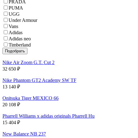
PRADA
PUMA
UGG
Under Armour
Vans
Adidas
Adidas neo
Timberland
Nike Air Zoom G.T. Cut 2
32 650
₽
Nike Phantom GT2 Academy SW TF
13 140
₽
Onitsuka Tiger MEXICO 66
20 108
₽
Pharrell Williams x adidas originals Pharrell Hu
15 404
₽
New Balance NB 237