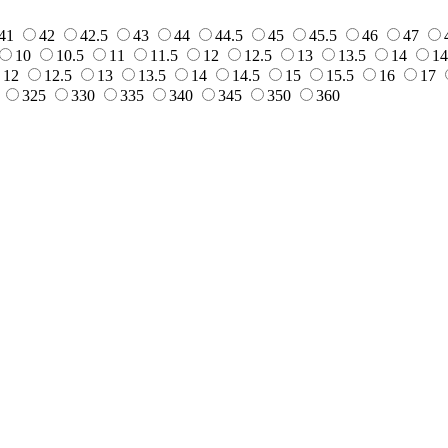
41
42
42.5
43
44
44.5
45
45.5
46
47
10
10.5
11
11.5
12
12.5
13
13.5
14
14
12
12.5
13
13.5
14
14.5
15
15.5
16
17
325
330
335
340
345
350
360