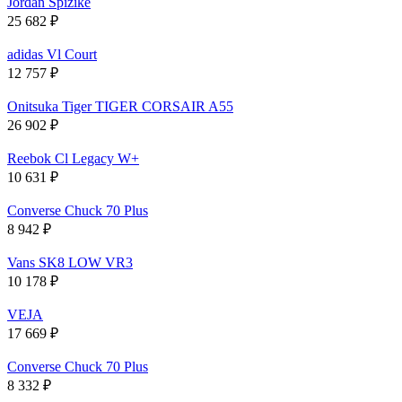
Jordan Spizike
25 682
₽
adidas Vl Court
12 757
₽
Onitsuka Tiger TIGER CORSAIR A55
26 902
₽
Reebok Cl Legacy W+
10 631
₽
Converse Chuck 70 Plus
8 942
₽
Vans SK8 LOW VR3
10 178
₽
VEJA
17 669
₽
Converse Chuck 70 Plus
8 332
₽