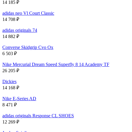
14 185
₽
adidas neo Vl Court Classic
14 708
₽
adidas originals 74
14 882
₽
Converse Skidgrip Cvo Ox
6 503
₽
Nike Mercurial Dream Speed Superfly 8 14 Academy TF
26 205
₽
Dickies
14 168
₽
Nike E-Series AD
8 471
₽
adidas originals Response CL SHOES
12 269
₽