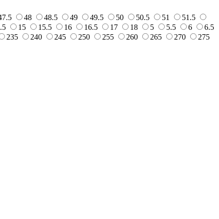
47.5
48
48.5
49
49.5
50
50.5
51
51.5
.5
15
15.5
16
16.5
17
18
5
5.5
6
6.5
235
240
245
250
255
260
265
270
275