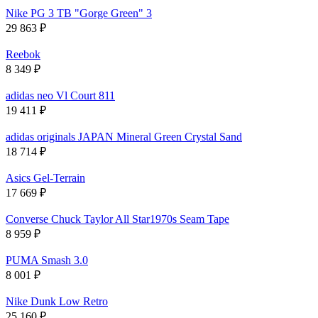
Nike PG 3 TB "Gorge Green" 3
29 863
₽
Reebok
8 349
₽
adidas neo Vl Court 811
19 411
₽
adidas originals JAPAN Mineral Green Crystal Sand
18 714
₽
Asics Gel-Terrain
17 669
₽
Converse Chuck Taylor All Star1970s Seam Tape
8 959
₽
PUMA Smash 3.0
8 001
₽
Nike Dunk Low Retro
25 160
₽