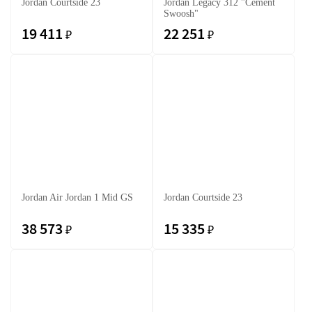
Jordan Courtside 23
Jordan Legacy 312 "Cement
Swoosh"
19 411
22 251
₽
₽
Jordan Air Jordan 1 Mid GS
Jordan Courtside 23
38 573
15 335
₽
₽