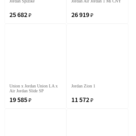
Jordan Spizike
Jordan Air Jordan 1 Mi CNY
25 682
26 919
₽
₽
Union x Jordan Union LA x
Jordan Zion 1
Air Jordan Slide SP
19 585
11 572
₽
₽