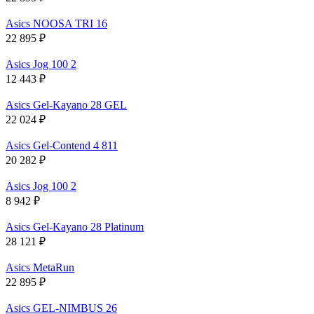
Asics NOOSA TRI 16
22 895
₽
Asics Jog 100 2
12 443
₽
Asics Gel-Kayano 28 GEL
22 024
₽
Asics Gel-Contend 4 811
20 282
₽
Asics Jog 100 2
8 942
₽
Asics Gel-Kayano 28 Platinum
28 121
₽
Asics MetaRun
22 895
₽
Asics GEL-NIMBUS 26