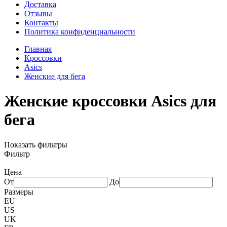
Доставка
Отзывы
Контакты
Политика конфиденциальности
Главная
Кроссовки
Asics
Женские для бега
Женские кроссовки Asics для
бега
Показать фильтры
Фильтр
Цена
От
До
Размеры
EU
US
UK