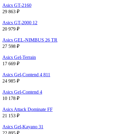
Asics GT-2160
29 863
₽
Asics GT-2000 12
20 979
₽
Asics GEL-NIMBUS 26 TR
27 598
₽
Asics Gel-Terrain
17 669
₽
Asics Gel-Contend 4 811
24 985
₽
Asics Gel-Contend 4
10 178
₽
Asics Attack Dominate FF
21 153
₽
Asics Gel-Kayano 31
22 895
₽