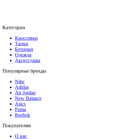
Категории
Кроссовки
Тапки
Ботинки
Одежда
Аксессуары
Популярные бренды
Nike
Adidas
Air Jordan
New Balance
Asics
Puma
Reebok
Покупателям
О нас