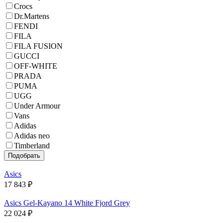
Crocs
Dr.Martens
FENDI
FILA
FILA FUSION
GUCCI
OFF-WHITE
PRADA
PUMA
UGG
Under Armour
Vans
Adidas
Adidas neo
Timberland
Asics
17 843
₽
Asics Gel-Kayano 14 White Fjord Grey
22 024
₽