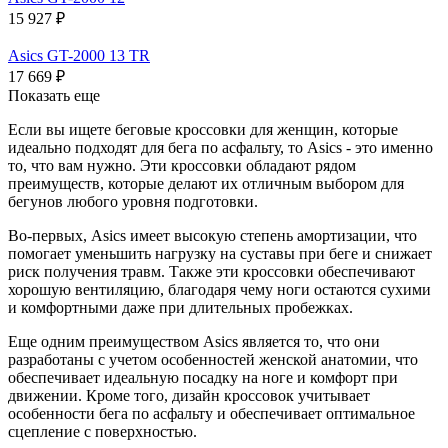
15 927
₽
Asics GT-2000 13 TR
17 669
₽
Показать еще
Если вы ищете беговые кроссовки для женщин, которые
идеально подходят для бега по асфальту, то Asics - это именно
то, что вам нужно. Эти кроссовки обладают рядом
преимуществ, которые делают их отличным выбором для
бегунов любого уровня подготовки.
Во-первых, Asics имеет высокую степень амортизации, что
помогает уменьшить нагрузку на суставы при беге и снижает
риск получения травм. Также эти кроссовки обеспечивают
хорошую вентиляцию, благодаря чему ноги остаются сухими
и комфортными даже при длительных пробежках.
Еще одним преимуществом Asics является то, что они
разработаны с учетом особенностей женской анатомии, что
обеспечивает идеальную посадку на ноге и комфорт при
движении. Кроме того, дизайн кроссовок учитывает
особенности бега по асфальту и обеспечивает оптимальное
сцепление с поверхностью.