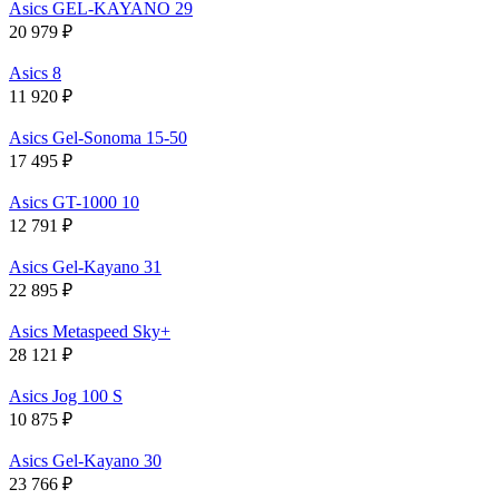
Asics GEL-KAYANO 29
20 979
₽
Asics 8
11 920
₽
Asics Gel-Sonoma 15-50
17 495
₽
Asics GT-1000 10
12 791
₽
Asics Gel-Kayano 31
22 895
₽
Asics Metaspeed Sky+
28 121
₽
Asics Jog 100 S
10 875
₽
Asics Gel-Kayano 30
23 766
₽